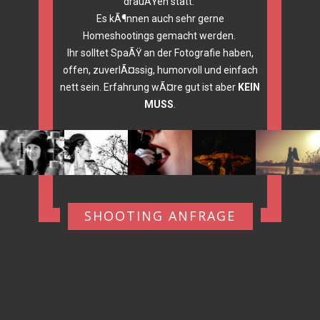
drauÃŸen statt.
Es kÃ¶nnen auch sehr gerne
Homeshootings gemacht werden.
Ihr solltet SpaÃŸ an der Fotografie haben,
offen, zuverlÃ¤ssig, humorvoll und einfach
nett sein. Erfahrung wÃ¤re gut ist aber
KEIN
MUSS
.
SHOOTING ANFRAGE